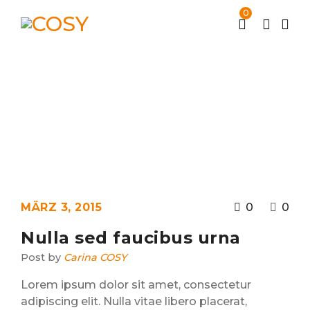
0
Archives
Home
Portfolios
Photography
(Page 2)
/
/
MÄRZ 3, 2015
0
0
Nulla sed faucibus urna
Post by
Carina COSY
Lorem ipsum dolor sit amet, consectetur
adipiscing elit. Nulla vitae libero placerat,