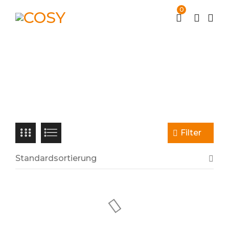
0
Pants
Start
Unterteile
Pants
/
/
Filter
Standardsortierung