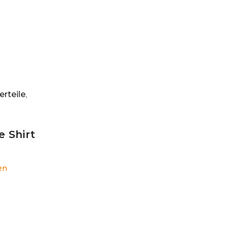
rteile
,
e Shirt
en