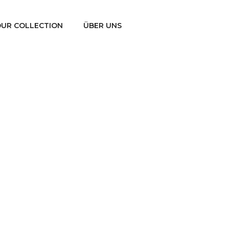
UR COLLECTION
ÜBER UNS
Shirt Langarm
Start
Oberteile
Shirt Langarm
/
/